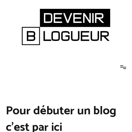
Aller
au
contenu
Devenir blogueur
Changez de vie grâce à votre blog
Pour débuter un blog
c’est par ici