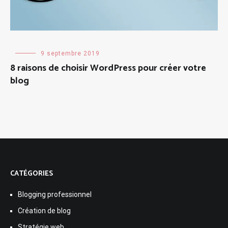
Création
9 septembre 2019
de
8 raisons de choisir WordPress pour créer votre
blog
blog
CATÉGORIES
Blogging professionnel
Création de blog
Stratégie web