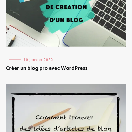
Création
10 janvier 2020
de
Créer un blog pro avec WordPress
blog