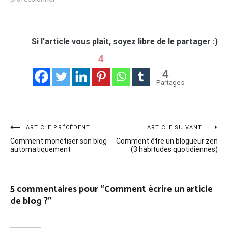
Si l'article vous plaît, soyez libre de le partager :)
4
4
Partages
Navigation
ARTICLE PRÉCÉDENT
ARTICLE SUIVANT
CATÉGORIE
:
Comment monétiser son blog
Comment être un blogueur zen
de
automatiquement
(3 habitudes quotidiennes)
CRÉATION
l’article
DE BLOG
5 commentaires pour “
Comment écrire un article
de blog ?
”