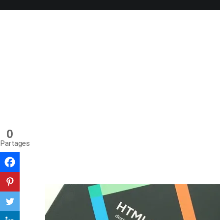
Aller
au
contenu
0
Partages